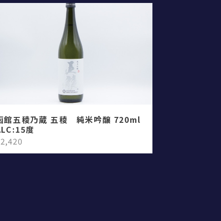
函館五稜乃蔵 五稜 純米吟醸 720ml
ALC:15度
2,420