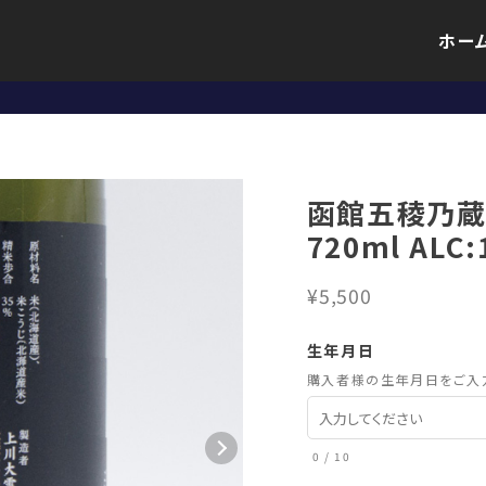
ホー
函館五稜乃蔵
720ml ALC
¥5,500
生年月日
購入者様の生年月日をご入
0
/
10